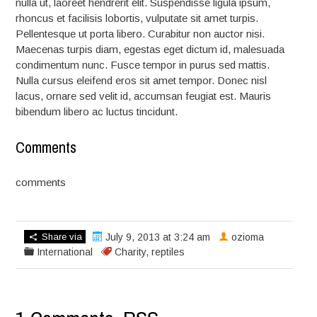
nulla ut, laoreet hendrerit elit. Suspendisse ligula ipsum,
rhoncus et facilisis lobortis, vulputate sit amet turpis.
Pellentesque ut porta libero. Curabitur non auctor nisi.
Maecenas turpis diam, egestas eget dictum id, malesuada
condimentum nunc. Fusce tempor in purus sed mattis.
Nulla cursus eleifend eros sit amet tempor. Donec nisl
lacus, ornare sed velit id, accumsan feugiat est. Mauris
bibendum libero ac luctus tincidunt.
Comments
comments
Share via
July 9, 2013 at 3:24 am
ozioma
International
Charity
,
reptiles