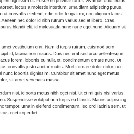
pien dignissim ut. Fusce eu pulvinar tortor. Vivamus odio lectus,
aoreet, lectus a molestie interdum, urna diam adipiscing purus,
ut convallis eleifend, odio odio feugiat mi, non aliquam lacus
ie. Aenean nec dolor id nibh rutrum varius sed at libero. Cras
 purus blandit elit, id malesuada nunc nunc eget nunc. Aliquam sit
t amet vestibulum erat. Nam id turpis rutrum, euismod sem
scipit id, lacinia non mauris. Duis nec erat sed arcu pellentesque
 lacus lorem, lobortis eu nulla et, condimentum ornare nunc. Ut
ectus convallis justo auctor mattis. Morbi ornare dolor dolor, nec
el nunc lobortis dignissim. Curabitur sit amet nunc eget metus
dolor, sit amet venenatis massa.
rdum nisi, id porta metus nibh eget nisi. Ut et mi quis nisi varius
apien. Suspendisse volutpat non turpis eu blandit. Mauris adipiscing
c tempor, urna in eleifend condimentum, leo orci lacinia sem, ut
lacus eget imperdiet.