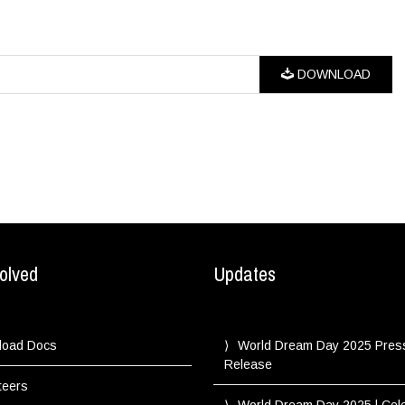
DOWNLOAD
olved
Updates
load Docs
World Dream Day 2025 Pres
Release
teers