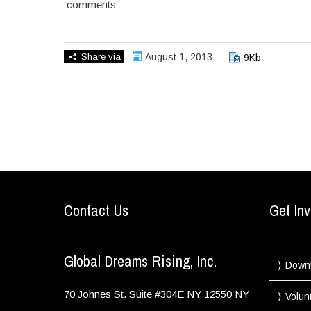
comments
Share via
August 1, 2013
9Kb
Contact Us
Get Inv
Global Dreams Rising, Inc.
Down
70 Johnes St. Suite #304E
NY
12550
NY
Volun