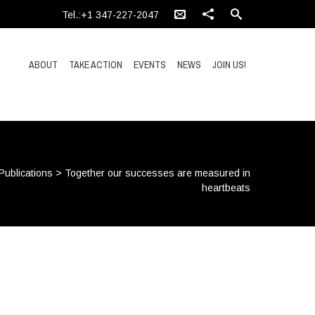
Tel.:+1 347-227-2047
ABOUT
TAKE ACTION
EVENTS
NEWS
JOIN US!
Publications
>
Together our successes are measured in
heartbeats