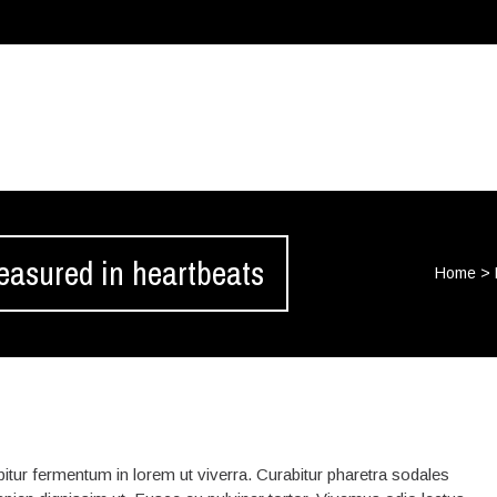
easured in heartbeats
Home
>
tur fermentum in lorem ut viverra. Curabitur pharetra sodales