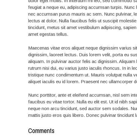
dolor eget mollis. In interdum mi leo, sed commodo sa
feugiat a neque eu, adipiscing accumsan turpis. Nunc l
nec accumsan purus mauris ac sem. Nunc pulvinar, leo 
lectus at dolor. Nulla faucibus felis ut suscipit molest
tincidunt, metus sit amet vestibulum adipiscing, sapien
amet egestas tellus.
Maecenas vitae eros aliquet neque dignissim varius si
dignissim, laoreet lectus. Duis lorem velit, porta eu su
aliquam. In pulvinar auctor felis ac dignissim. Aliquam
rutrum nisi dui, eu varius justo iaculis rhoncus. In in l
tristique nunc condimentum ut. Mauris volutpat nulla v
aliquet iaculis eu id lorem. Praesent nec ullamcorper 
Nunc porttitor, ante et eleifend accumsan, nisl sem inte
faucibus eu vitae tortor. Nulla eu elit est. Ut id nibh s
neque non arcu tincidunt, sed auctor sem sodales. Nun
mattis justo eros quis libero. Donec pulvinar tincidunt 
Comments