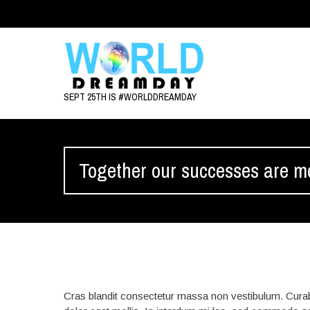
SEPT 25TH IS #WORLDDREAMDAY
Together our successes are m
Cras blandit consectetur massa non vestibulum. Curabi